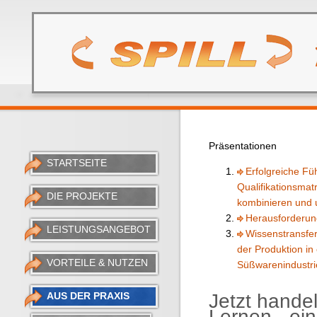
Präsentationen
STARTSEITE
Erfolgreiche Fü
Qualifikationsmat
DIE PROJEKTE
kombinieren und
Herausforderun
LEISTUNGSANGEBOT
Wissenstransfe
der Produktion i
VORTEILE & NUTZEN
Süßwarenindustri
AUS DER PRAXIS
Jetzt hande
Lernen - ei