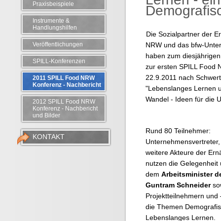
Praxisbeispiele
Demografis
Instrumente &
Handlungshilfen
Die Sozialpartner der E
Veröffentlichungen
NRW und das bfw-Unter
haben zum diesjährige
SPILL-Konferenzen
zur ersten SPILL Food
22.9.2011 nach Schwert
2011 SPILL Food NRW
Konferenz - Nachbericht
"Lebenslanges Lernen 
Wandel - Ideen für die
2012 SPILL Food NRW
Konferenz - Nachbericht
und Bilder
Rund 80 Teilnehmer:
KONTAKT
Unternehmensvertreter,
weitere Akteure der Er
nutzen die Gelegenheit 
dem
Arbeitsminister 
Guntram Schneider
so
Projektteilnehmern und
die Themen Demografis
Lebenslanges Lernen.