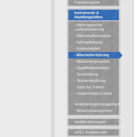
Praxisbeispiele
Instrumente &
Handlungshilfen
- Alternsgerechte
Laufbahnplanung
- Altersstrukturanalyse
- Auftragsklärung
- Kontextmodell
- Mitarbeiterführung
- Mitarbeitergespräch
- Qualifikationsmatrix -
- Teambildung
- Teamentwicklung
- Train the Trainer -
- UnternehmensCheck
-
Veränderungsmanagement
- Wissensmanagement
Veröffentlichungen
SPILL-Konferenzen