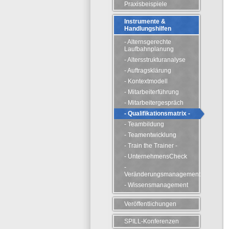
Praxisbeispiele
Instrumente &
Handlungshilfen
- Alternsgerechte
Laufbahnplanung
- Altersstrukturanalyse
- Auftragsklärung
- Kontextmodell
- Mitarbeiterführung
- Mitarbeitergespräch
- Qualifikationsmatrix -
- Teambildung
- Teamentwicklung
- Train the Trainer -
- UnternehmensCheck
-
Veränderungsmanagement
- Wissensmanagement
Veröffentlichungen
SPILL-Konferenzen