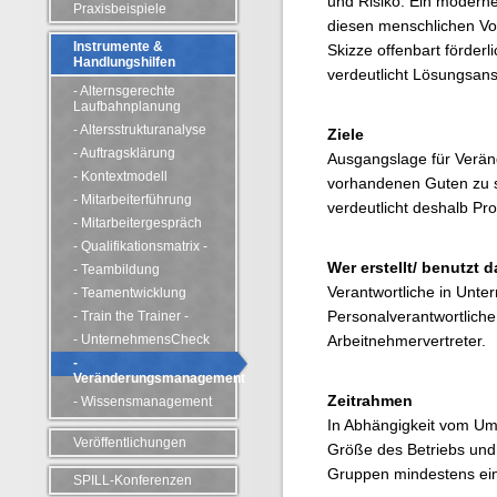
und Risiko. Ein moder
Praxisbeispiele
diesen menschlichen Vo
Instrumente &
Skizze offenbart förde
Handlungshilfen
verdeutlicht Lösungsans
- Alternsgerechte
Laufbahnplanung
- Altersstrukturanalyse
Ziele
- Auftragsklärung
Ausgangslage für Verän
- Kontextmodell
vorhandenen Guten zu s
- Mitarbeiterführung
verdeutlicht deshalb P
- Mitarbeitergespräch
- Qualifikationsmatrix -
Wer erstellt/ benutzt 
- Teambildung
Verantwortliche in Unte
- Teamentwicklung
Personalverantwortliche
- Train the Trainer -
- UnternehmensCheck
Arbeitnehmervertreter.
-
Veränderungsmanagement
Zeitrahmen
- Wissensmanagement
In Abhängigkeit vom Um
Veröffentlichungen
Größe des Betriebs und
Gruppen mindestens ein
SPILL-Konferenzen