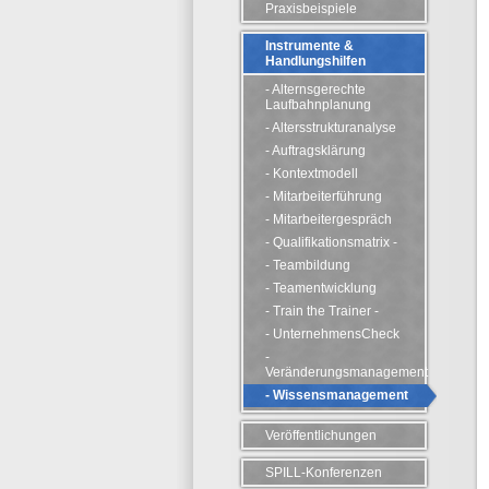
Praxisbeispiele
Instrumente &
Handlungshilfen
- Alternsgerechte
Laufbahnplanung
- Altersstrukturanalyse
- Auftragsklärung
- Kontextmodell
- Mitarbeiterführung
- Mitarbeitergespräch
- Qualifikationsmatrix -
- Teambildung
- Teamentwicklung
- Train the Trainer -
- UnternehmensCheck
-
Veränderungsmanagement
- Wissensmanagement
Veröffentlichungen
SPILL-Konferenzen